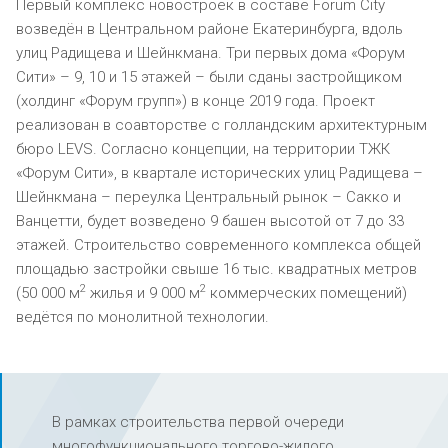
Первый комплекс новостроек в составе Forum City
возведён в Центральном районе Екатеринбурга, вдоль
улиц Радищева и Шейнкмана. Три первых дома «Форум
Сити» – 9, 10 и 15 этажей – были сданы застройщиком
(холдинг «Форум групп») в конце 2019 года. Проект
реализован в соавторстве с голландским архитектурным
бюро LEVS. Согласно концепции, на территории ТЖК
«Форум Сити», в квартале исторических улиц Радищева –
Шейнкмана – переулка Центральный рынок – Сакко и
Ванцетти, будет возведено 9 башен высотой от 7 до 33
этажей. Строительство современного комплекса общей
площадью застройки свыше 16 тыс. квадратных метров
2
2
(50 000 м
жилья и 9 000 м
коммерческих помещений)
ведётся по монолитной технологии.
В рамках строительства первой очереди
многофункционального торгово-жилого