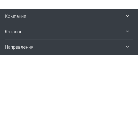
Компания
Каталог
Направления
Наши контакты
8 (800) 700-58-26
пн. – пт.: 07:00 – 16:00 (МСК)
624092, Свердловская обл., г. Верхняя Пышма,
ул. Петрова, д. 12Б
info@sps-gr.net
mail@met-form.ru