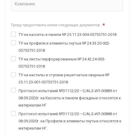
Компания:
*
Прошу предоставить копии следующих документов:
ТУ на кассеты и панели № 25.11.23-004-05755751-2018
ТУ на профили и элементы гнутые № 24.33.20-002-
05755751-2018
ТУ на листы перфорированные № 24.42.24-003-
05755751-2018
ТУ на настилы и ступени решетчатые сварные №
25.11.23-001-05755751-2018
Протокол испытаний №31112/20 –С/ALS-ИЛ-00889 от
08.09.2020г. на Кассеты и панели фасадные относятся к
материалам НГ
Протокол испытаний №31112/20 –С/ALS-ИЛ-00888 от
08.09.2020г. на Профили и элементы гнутые относятся к
материалам НГ.