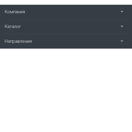
Компания
Каталог
Направления
Наши контакты
8 (800) 700-58-26
пн. – пт.: 07:00 – 16:00 (МСК)
624092, Свердловская обл., г. Верхняя Пышма,
ул. Петрова, д. 12Б
info@sps-gr.net
mail@met-form.ru